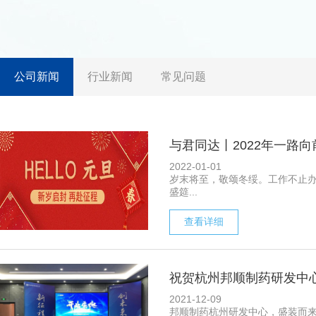
公司新闻
行业新闻
常见问题
与君同达丨2022年一路
2022-01-01
岁末将至，敬颂冬绥。工作不止
盛筵...
查看详细
祝贺杭州邦顺制药研发中
2021-12-09
邦顺制药杭州研发中心，盛装而